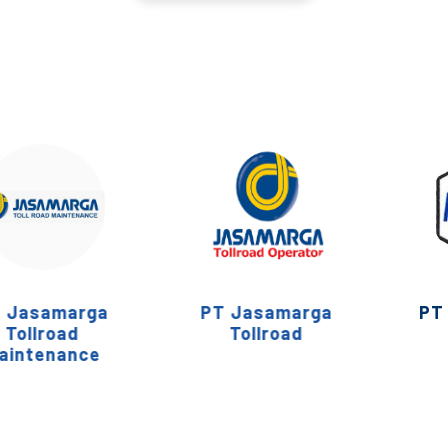
MITRA KERJA
amarga
PT Jasamarga
PT Mult
road
Tollroad
enance